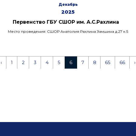
Декабрь
2025
Первенство ГБУ СШОР им. А.С.Рахлина
Место проведения: СШОР Анатолия Рахлина Замшина д.27 к.5
‹
1
2
3
4
5
6
7
8
65
66
›