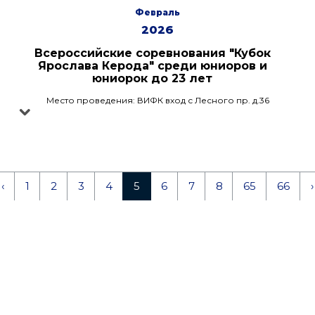
Февраль
2026
Всероссийские соревнования "Кубок
Ярослава Керода" среди юниоров и
юниорок до 23 лет
Место проведения: ВИФК вход с Лесного пр. д.36
‹
1
2
3
4
5
6
7
8
65
66
›