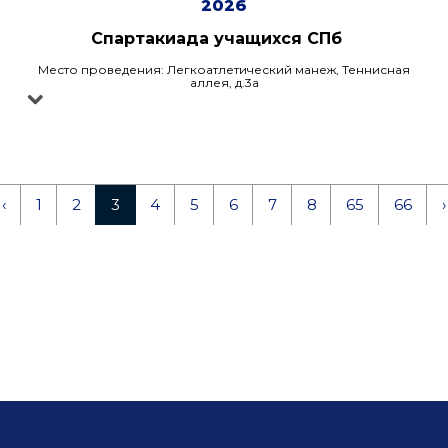
2026
Спартакиада учащихся СПб
Место проведения: Легкоатлетический манеж, Теннисная
аллея, д.3а
‹
1
2
3
4
5
6
7
8
65
66
›