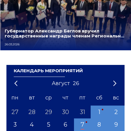
Губернатор Александр Беглов вручил
государственные награды членам Региональн…
26.03.2026
КАЛЕНДАРЬ МЕРОПРИЯТИЙ
Август
26
'21
1
'22
2
'23
3
4
'24
5
'25
6
'26
7
'27
8
'28
9
'29
10
'30
11
'31
12
пн
вт
ср
чт
пт
сб
вс
27
28
29
30
31
1
2
3
4
5
6
7
8
9