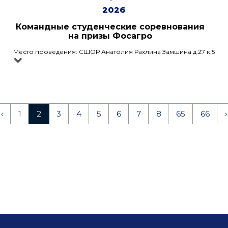
2026
Командные студенческие соревнования
на призы Фосагро
Место проведения: СШОР Анатолия Рахлина Замшина д.27 к.5
‹
1
2
3
4
5
6
7
8
65
66
›