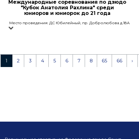
Международные соревнования по дзюдо
"Кубок Анатолия Рахлина" среди
юниоров и юниорок до 21 года
Место проведения: ДС Юбилейный, пр. Добролюбова д.18А
1
2
3
4
5
6
7
8
65
66
›