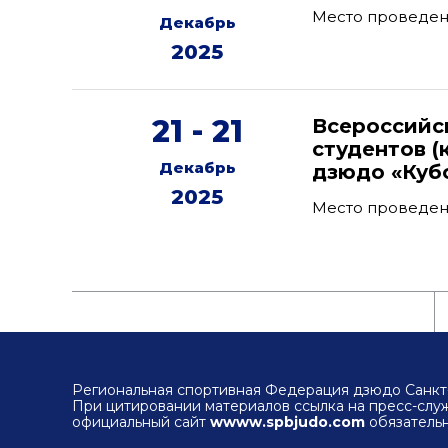
Место проведени
Декабрь
2025
21 - 21
Всероссийс
студентов (
Декабрь
дзюдо «Кубо
2025
Место проведени
Региональная спортивная Федерация дзюдо Санкт-
При цитировании материалов ссылка на пресс-сл
официальный сайт
wwww.spbjudo.com
обязательн