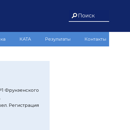
ика
КАТА
Результаты
Контакты
№1 Фрунзенского
.
кел. Регистрация