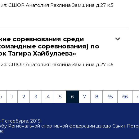
я: СШОР Анатолия Рахлина Замшина д.27 к.5
кие соревнования среди
командные соревнования) по
к Тагира Хайбулаева»
я: СШОР Анатолия Рахлина Замшина д.27 к.5
‹
1
2
3
4
5
6
7
8
65
66
›
Петербурга, 2019.
ужбу Региональной спортивной федерации дзюдо Санкт-Пете
а.