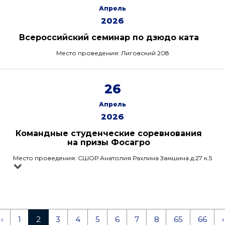
Апрель
2026
Всероссийский семинар по дзюдо ката
Место проведения: Лиговский 208
26
Апрель
2026
Командные студенческие соревнования
на призы Фосагро
Место проведения: СШОР Анатолия Рахлина Замшина д.27 к.5
‹
1
2
3
4
5
6
7
8
65
66
›