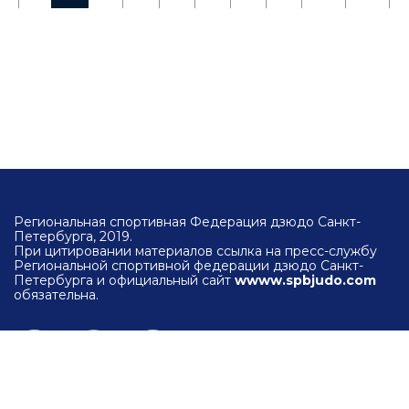
Региональная спортивная Федерация дзюдо Санкт-
Петербурга, 2019.
При цитировании материалов ссылка на пресс-службу
Региональной спортивной федерации дзюдо Санкт-
Петербурга и официальный сайт
wwww.spbjudo.com
обязательна.