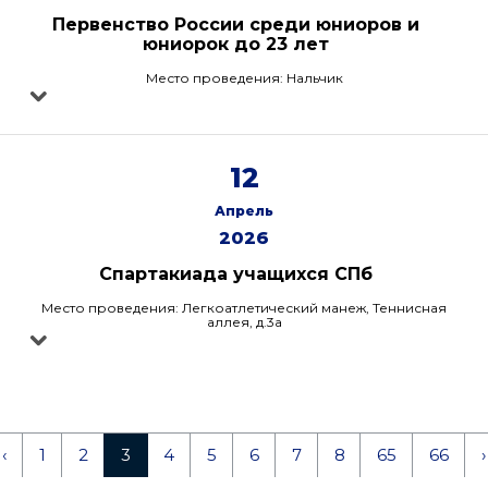
Первенство России среди юниоров и
юниорок до 23 лет
Место проведения: Нальчик
12
Апрель
2026
Спартакиада учащихся СПб
Место проведения: Легкоатлетический манеж, Теннисная
аллея, д.3а
‹
1
2
3
4
5
6
7
8
65
66
›