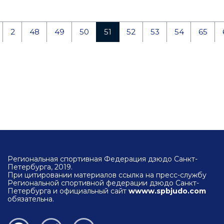
2
48
49
50
51
52
53
54
65
Региональная спортивная Федерация дзюдо Санкт-
Петербурга, 2019.
При цитировании материалов ссылка на пресс-службу
Региональной спортивной федерации дзюдо Санкт-
Петербурга и официальный сайт
wwww.spbjudo.com
обязательна.