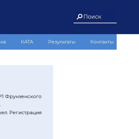
ика
КАТА
Результаты
Контакты
№1 Фрунзенского
.
кел. Регистрация