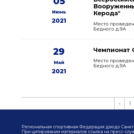
05
Вооруженны
Июнь
Керода"
2021
Место проведени
Бедного д.9А
29
Чемпионат 
Место проведени
Май
Бедного д.9А
2021
‹
1
Региональная спортивная Федерация дзюдо Санкт-
При цитировании материалов ссылка на пресс-сл