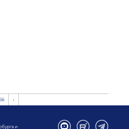
66
›
рбурга и