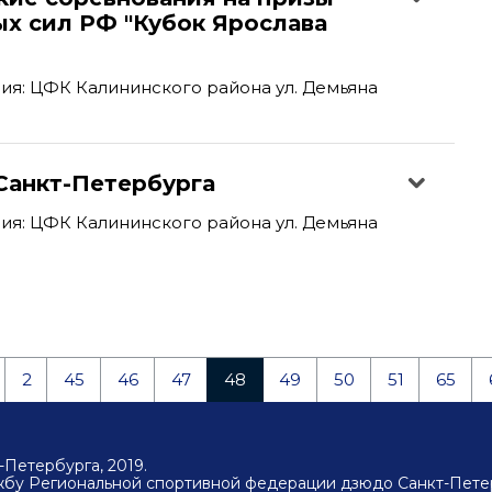
х сил РФ "Кубок Ярослава
я: ЦФК Калининского района ул. Демьяна
Санкт-Петербурга
я: ЦФК Калининского района ул. Демьяна
2
45
46
47
48
49
50
51
65
Петербурга, 2019.
ужбу Региональной спортивной федерации дзюдо Санкт-Пете