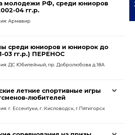
а молодежи РФ, среди юниоров
002-04 гг.р.
ия: Армавир
пы среди юниоров и юниорок до
1-03 гг.р.) ПЕРЕНОС
ия: ДС Юбилейный, пр. Добролюбова д.18А
йские летние спортивные игры
тсменов-любителей
: г. Ессентуки, г. Кисловодск, г.Пятигорск
кие соревнования на призы