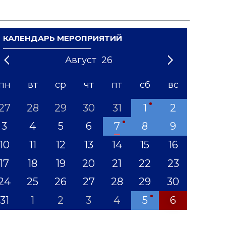
КАЛЕНДАРЬ МЕРОПРИЯТИЙ
Август
26
21
1
'22
2
'23
3
4
'24
5
'25
6
'26
7
'27
8
'28
9
'29
10
'30
11
'31
12
пн
вт
ср
чт
пт
сб
вс
27
28
29
30
31
1
2
3
4
5
6
7
8
9
10
11
12
13
14
15
16
17
18
19
20
21
22
23
24
25
26
27
28
29
30
31
1
2
3
4
5
6