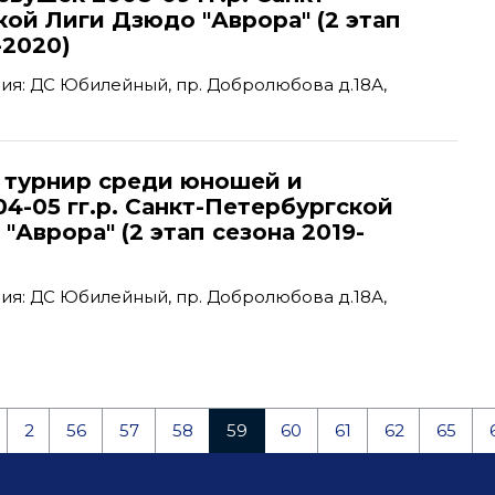
ой Лиги Дзюдо "Аврора" (2 этап
-2020)
я: ДС Юбилейный, пр. Добролюбова д.18А,
турнир среди юношей и
4-05 гг.р. Санкт-Петербургской
"Аврора" (2 этап сезона 2019-
я: ДС Юбилейный, пр. Добролюбова д.18А,
2
56
57
58
59
60
61
62
65