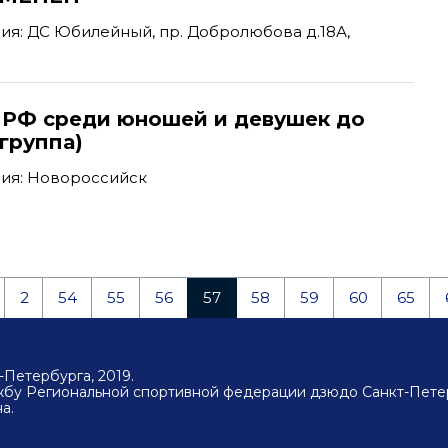
я: ДС Юбилейный, пр. Добролюбова д.18А,
 РФ среди юношей и девушек до
-группа)
ия: Новороссийск
2
54
55
56
57
58
59
60
65
Петербурга, 2019.
ужбу Региональной спортивной федерации дзюдо Санкт-Пете
а.