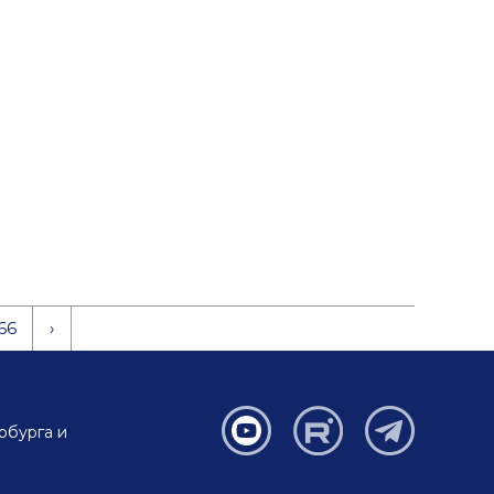
66
›
рбурга и