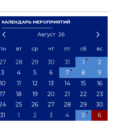
КАЛЕНДАРЬ МЕРОПРИЯТИЙ
Август
26
21
1
'22
2
'23
3
4
'24
5
'25
6
'26
7
'27
8
'28
9
'29
10
'30
11
'31
12
пн
вт
ср
чт
пт
сб
вс
27
28
29
30
31
1
2
3
4
5
6
7
8
9
10
11
12
13
14
15
16
17
18
19
20
21
22
23
24
25
26
27
28
29
30
31
1
2
3
4
5
6