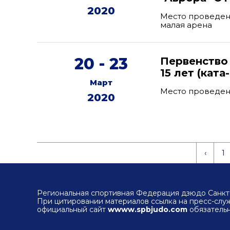
2020
Место проведени
малая арена
20 - 23
Первенство
15 лет (ката
Март
Место проведен
2020
‹
1
Региональная спортивная Федерация дзюдо Санкт-
При цитировании материалов ссылка на пресс-сл
официальный сайт
wwww.spbjudo.com
обязательн