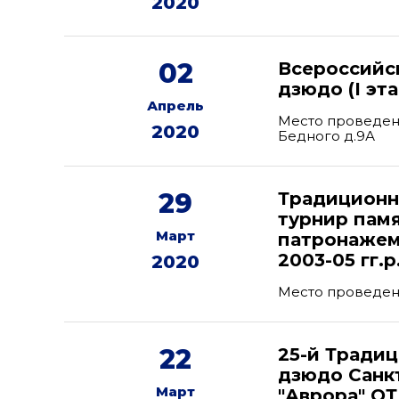
2020
02
Всероссийс
дзюдо (I э
Апрель
Место проведени
2020
Бедного д.9А
29
Традиционн
турнир памя
Март
патронажем
2003-05 гг.
2020
Место проведен
22
25-й Тради
дзюдо Санк
Март
"Аврора" О