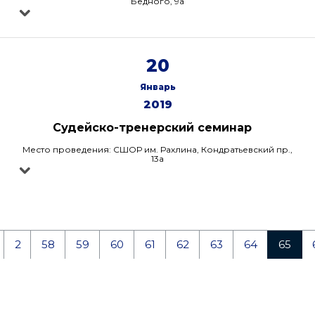
Бедного, 9а
20
Январь
2019
Судейско-тренерский семинар
Место проведения: СШОР им. Рахлина, Кондратьевский пр.,
13а
2
58
59
60
61
62
63
64
65