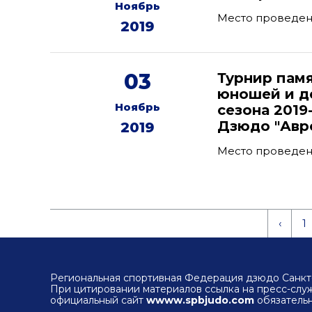
Ноябрь
Место проведен
2019
03
Турнир памя
юношей и де
Ноябрь
сезона 2019
Дзюдо "Авр
2019
Место проведения
‹
1
Региональная спортивная Федерация дзюдо Санкт-
При цитировании материалов ссылка на пресс-сл
официальный сайт
wwww.spbjudo.com
обязательн