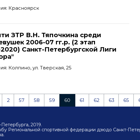
ия: Красноярск
ти ЗТР В.Н. Тяпочкина среди
вушек 2006-07 гг.р. (2 этап
-2020) Санкт-Петербургской Лиги
ора"
: Колпино, ул. Тверская, 25
2
57
58
59
60
61
62
63
65
Петербурга, 2019.
ужбу Региональной спортивной федерации дзюдо Санкт-Пете
а.