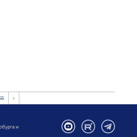
66
›
рбурга и