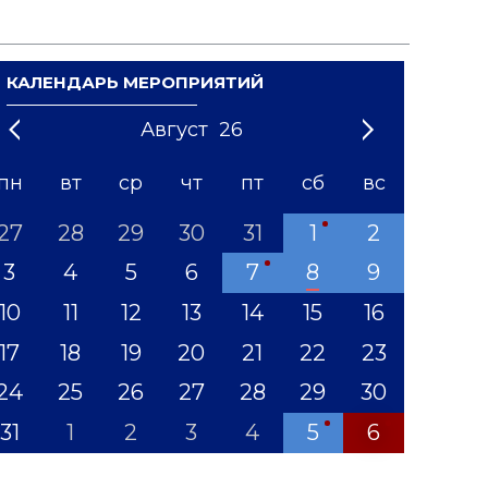
КАЛЕНДАРЬ МЕРОПРИЯТИЙ
Август
26
21
1
'22
2
'23
3
4
'24
5
'25
6
'26
7
'27
8
'28
9
'29
10
'30
11
'31
12
пн
вт
ср
чт
пт
сб
вс
27
28
29
30
31
1
2
3
4
5
6
7
8
9
10
11
12
13
14
15
16
17
18
19
20
21
22
23
24
25
26
27
28
29
30
31
1
2
3
4
5
6