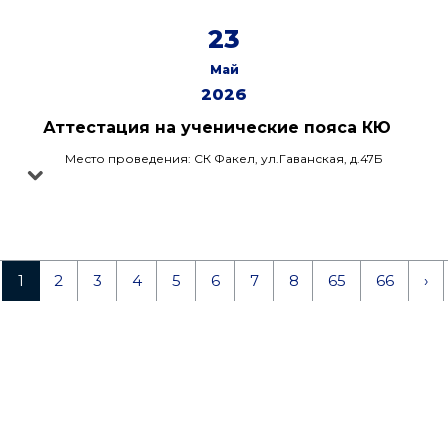
23
Май
2026
Аттестация на ученические пояса КЮ
Место проведения: СК Факел, ул.Гаванская, д.47Б
1
2
3
4
5
6
7
8
65
66
›