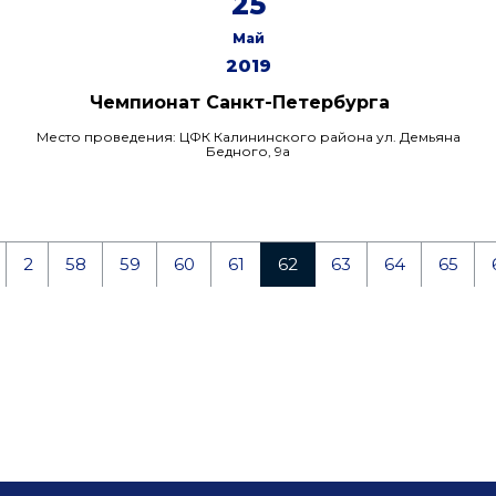
25
Май
2019
Чемпионат Санкт-Петербурга
Место проведения: ЦФК Калининского района ул. Демьяна
Бедного, 9а
2
58
59
60
61
62
63
64
65