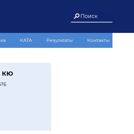
ика
КАТА
Результаты
Контакты
а КЮ
47Б