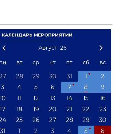
КАЛЕНДАРЬ МЕРОПРИЯТИЙ
Август
26
21
1
'22
2
'23
3
4
'24
5
'25
6
'26
7
'27
8
'28
9
'29
10
'30
11
'31
12
пн
вт
ср
чт
пт
сб
вс
27
28
29
30
31
1
2
3
4
5
6
7
8
9
10
11
12
13
14
15
16
17
18
19
20
21
22
23
24
25
26
27
28
29
30
31
1
2
3
4
5
6