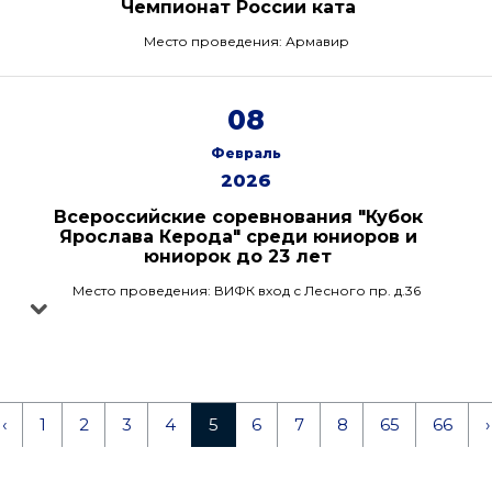
Чемпионат России ката
Место проведения: Армавир
08
Февраль
2026
Всероссийские соревнования "Кубок
Ярослава Керода" среди юниоров и
юниорок до 23 лет
Место проведения: ВИФК вход с Лесного пр. д.36
‹
1
2
3
4
5
6
7
8
65
66
›