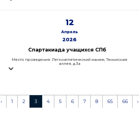
12
Апрель
2026
Спартакиада учащихся СПб
Место проведения: Легкоатлетический манеж, Теннисная
аллея, д.3а
‹
1
2
3
4
5
6
7
8
65
66
›