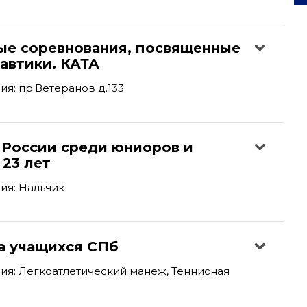
ые соревнования, посвященные
автики. КАТА
я: пр.Ветеранов д.133
 России среди юниоров и
23 лет
ия: Нальчик
а учащихся СПб
я: Легкоатлетический манеж, Теннисная