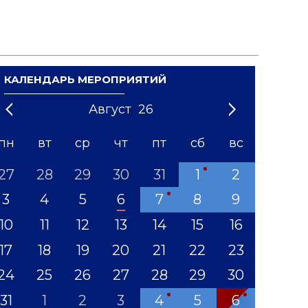
КАЛЕНДАРЬ МЕРОПРИЯТИЙ
Август
26
21
1
'22
2
'23
3
4
'24
5
'25
6
'26
7
'27
8
'28
9
'29
10
'30
11
'31
12
пн
вт
ср
чт
пт
сб
вс
27
28
29
30
31
1
2
3
4
5
6
7
8
9
10
11
12
13
14
15
16
17
18
19
20
21
22
23
24
25
26
27
28
29
30
31
1
2
3
4
5
6