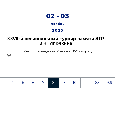
02 - 03
Ноябрь
2025
XXVII-й региональный турнир памяти ЗТР
В.Н.Тяпочкина
Место проведения: Колпино. ДС Ижорец
1
2
5
6
7
8
9
10
11
65
66