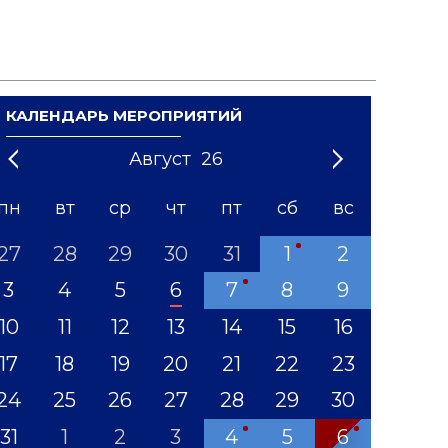
КАЛЕНДАРЬ МЕРОПРИЯТИЙ
Август
26
21
1
'22
2
'23
3
4
'24
5
'25
6
'26
7
'27
8
'28
9
'29
10
'30
11
'31
12
пн
вт
ср
чт
пт
сб
вс
27
28
29
30
31
1
2
3
4
5
6
7
8
9
10
11
12
13
14
15
16
17
18
19
20
21
22
23
24
25
26
27
28
29
30
31
1
2
3
4
5
6