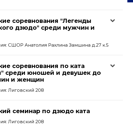
кие соревнования "Легенды
кого дзюдо" среди мужчин и
я: СШОР Анатолия Рахлина Замшина д.27 к.5
кие соревнования по ката
и" среди юношей и девушек до
чин и женщин
ия: Лиговский 208
кий семинар по дзюдо ката
ия: Лиговский 208