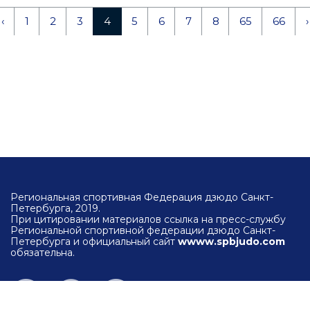
‹
1
2
3
4
5
6
7
8
65
66
›
Региональная спортивная Федерация дзюдо Санкт-
Петербурга, 2019.
При цитировании материалов ссылка на пресс-службу
Региональной спортивной федерации дзюдо Санкт-
Петербурга и официальный сайт
wwww.spbjudo.com
обязательна.