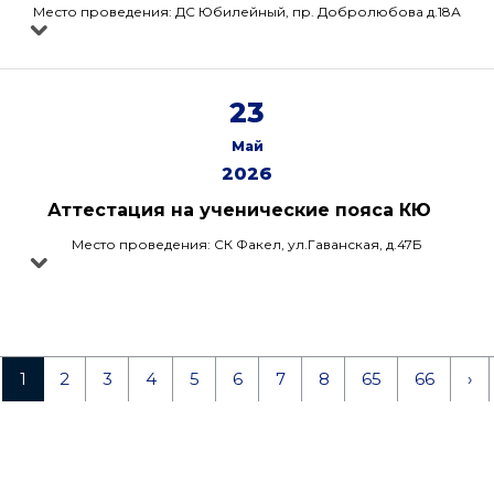
Место проведения: ДС Юбилейный, пр. Добролюбова д.18А
23
Май
2026
Аттестация на ученические пояса КЮ
Место проведения: СК Факел, ул.Гаванская, д.47Б
1
2
3
4
5
6
7
8
65
66
›