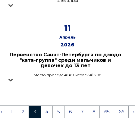
аллея, д.3а
11
Апрель
2026
Первенство Санкт-Петербурга по дзюдо
"ката-группа" среди мальчиков и
девочек до 13 лет
Место проведения: Лиговский 208
‹
1
2
3
4
5
6
7
8
65
66
›