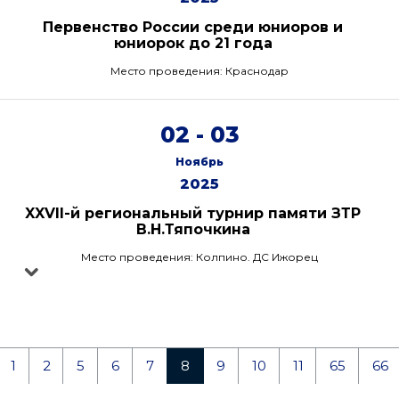
Первенство России среди юниоров и
юниорок до 21 года
Место проведения: Краснодар
02 - 03
Ноябрь
2025
XXVII-й региональный турнир памяти ЗТР
В.Н.Тяпочкина
Место проведения: Колпино. ДС Ижорец
1
2
5
6
7
8
9
10
11
65
66