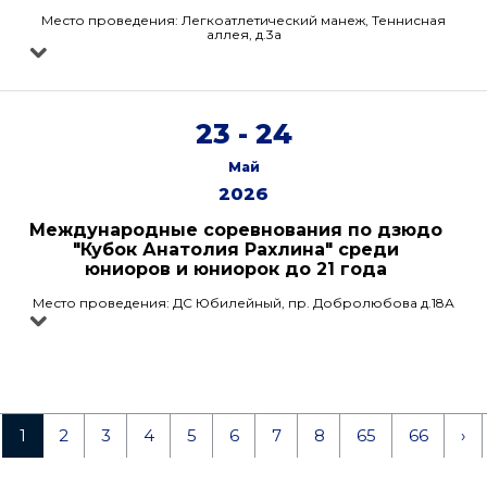
Место проведения: Легкоатлетический манеж, Теннисная
аллея, д.3а
23 - 24
Май
2026
Международные соревнования по дзюдо
"Кубок Анатолия Рахлина" среди
юниоров и юниорок до 21 года
Место проведения: ДС Юбилейный, пр. Добролюбова д.18А
1
2
3
4
5
6
7
8
65
66
›