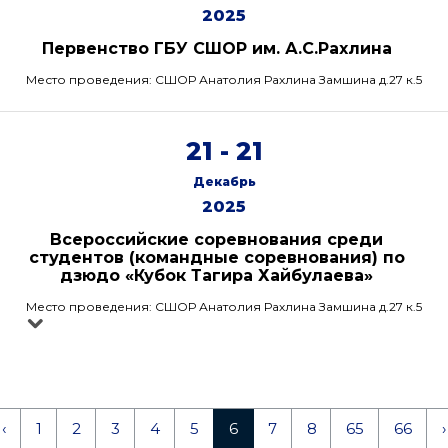
2025
Первенство ГБУ СШОР им. А.С.Рахлина
Место проведения: СШОР Анатолия Рахлина Замшина д.27 к.5
21 - 21
Декабрь
2025
Всероссийские соревнования среди
студентов (командные соревнования) по
дзюдо «Кубок Тагира Хайбулаева»
Место проведения: СШОР Анатолия Рахлина Замшина д.27 к.5
‹
1
2
3
4
5
6
7
8
65
66
›