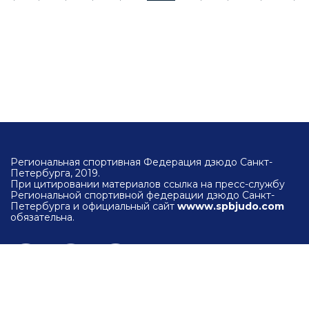
Региональная спортивная Федерация дзюдо Санкт-
Петербурга, 2019.
При цитировании материалов ссылка на пресс-службу
Региональной спортивной федерации дзюдо Санкт-
Петербурга и официальный сайт
wwww.spbjudo.com
обязательна.