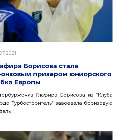
07.2021
лафира Борисова стала
ронзовым призером юниорского
убка Европы
тербурженка Глафира Борисова из "Клуба
юдо Турбостроитель" завоевала бронзовую
аль...