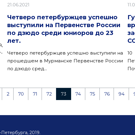
21.06.2021
11.
Четверо петербуржцев успешно
Г
выступили на Первенстве России
в
по дзюдо среди юниоров до 23
з
лет.
С
,
-
Четверо петербуржцев успешно выступили на
10
прошедшем в Мурманске Первенстве России
Пе
по дзюдо сред...
По
2
70
71
72
73
74
75
76
94
Петербурга, 2019.