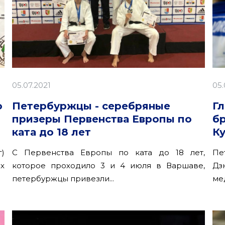
05.07.2021
05.
о
Петербуржцы - серебряные
Г
призеры Первенства Европы по
б
ката до 18 лет
К
)
С Первенства Европы по ката до 18 лет,
Пе
х
которое проходило 3 и 4 июля в Варшаве,
Дз
петербуржцы привезли...
мед