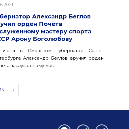
06.2021
убернатор Александр Беглов
ручил орден Почёта
аслуженному мастеру спорта
ССР Арону Боголюбову
 июня в Смольном губернатор Санкт-
тербурга Александр Беглов вручил орден
чёта заслуженному мас...
95
›