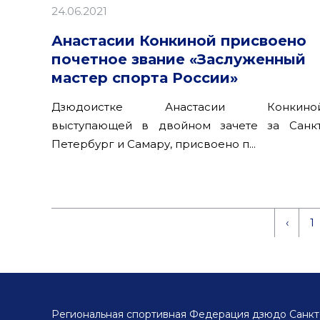
24.06.2021
Анастасии Конкиной присвоено
почетное звание «Заслуженный
мастер спорта России»
Дзюдоистке Анастасии Конкиной
выступающей в двойном зачете за Санкт
Петербург и Самару, присвоено п...
‹
1
Региональная спортивная Федерация дзюдо Санкт-