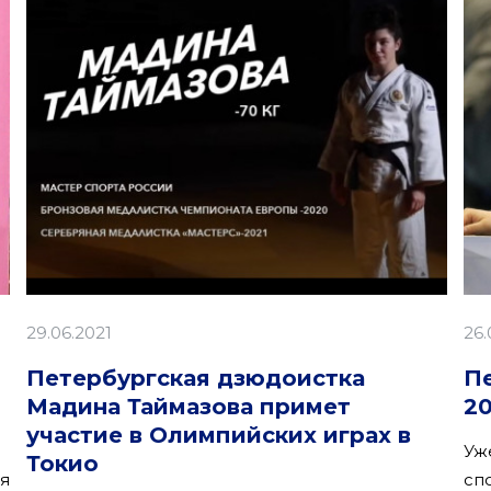
29.06.2021
26.
Петербургская дзюдоистка
Пе
Мадина Таймазова примет
20
участие в Олимпийских играх в
Уж
Токио
я
сп