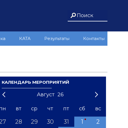
ика
КАТА
Результаты
Контакты
КАЛЕНДАРЬ МЕРОПРИЯТИЙ
Август
26
21
1
'22
2
'23
3
4
'24
5
'25
6
'26
7
'27
8
'28
9
'29
10
'30
11
'31
12
пн
вт
ср
чт
пт
сб
вс
27
28
29
30
31
1
2