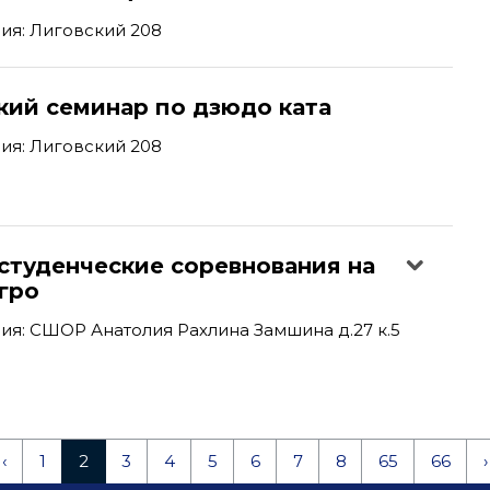
ия: Лиговский 208
кий семинар по дзюдо ката
ия: Лиговский 208
студенческие соревнования на
гро
я: СШОР Анатолия Рахлина Замшина д.27 к.5
‹
1
2
3
4
5
6
7
8
65
66
›