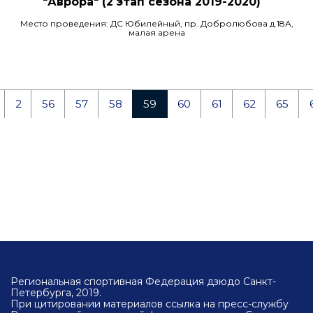
"Аврора" (2 этап сезона 2019-2020)
Место проведения: ДС Юбилейный, пр. Добролюбова д.18А,
малая арена
2
56
57
58
59
60
61
62
65
Региональная спортивная Федерация дзюдо Санкт-
Петербурга, 2019.
При цитировании материалов ссылка на пресс-службу