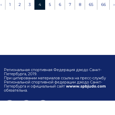
‹
1
2
3
4
5
6
7
8
65
66
›
Региональная спортивная Федерация дзюдо Санкт-
Петербурга, 2019.
При цитировании материалов ссылка на пресс-службу
Региональной спортивной федерации дзюдо Санкт-
Петербурга и официальный сайт
wwww.spbjudo.com
обязательна.