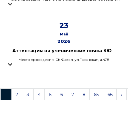
23
Май
2026
Аттестация на ученические пояса КЮ
Место проведения: СК Факел, ул.Гаванская, д.47Б
1
2
3
4
5
6
7
8
65
66
›