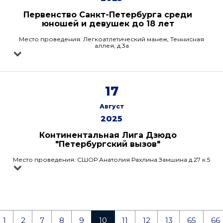
Первенство Санкт-Петербурга среди
юношей и девушек до 18 лет
Место проведения: Легкоатлетический манеж, Теннисная
аллея, д.3а
17
Август
2025
Континентальная Лига Дзюдо
"Петербургский вызов"
Место проведения: СШОР Анатолия Рахлина Замшина д.27 к.5
1
2
7
8
9
10
11
12
13
65
66