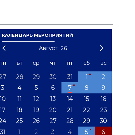
КАЛЕНДАРЬ МЕРОПРИЯТИЙ
Август
26
21
1
'22
2
'23
3
4
'24
5
'25
6
'26
7
'27
8
'28
9
'29
10
'30
11
'31
12
пн
вт
ср
чт
пт
сб
вс
27
28
29
30
31
1
2
3
4
5
6
7
8
9
10
11
12
13
14
15
16
17
18
19
20
21
22
23
24
25
26
27
28
29
30
31
1
2
3
4
5
6