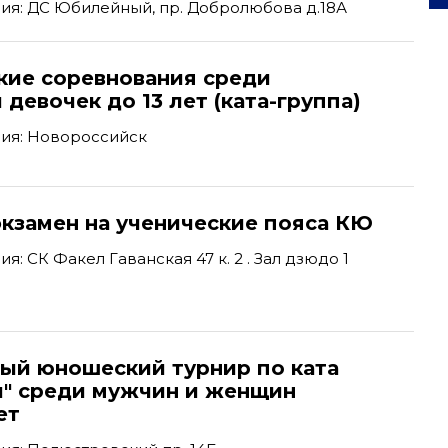
ия: ДС Юбилейный, пр. Добролюбова д.18А
кие соревнования среди
 девочек до 13 лет (ката-группа)
ия: Новороссийск
экзамен на ученические пояса КЮ
: СК Факел Гаванская 47 к. 2 . Зал дзюдо 1
ый юношеский турнир по ката
и" среди мужчин и женщин
ет