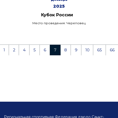
2025
Кубок России
Место проведения: Череповец
1
2
4
5
6
7
8
9
10
65
66
Региональная спортивная Федерация дзюдо Санкт-