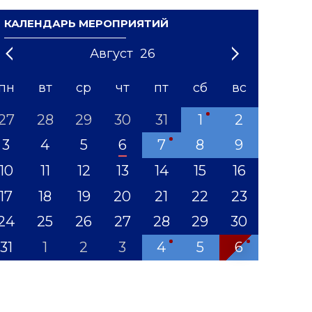
КАЛЕНДАРЬ МЕРОПРИЯТИЙ
Август
26
21
1
'22
2
'23
3
4
'24
5
'25
6
'26
7
'27
8
'28
9
'29
10
'30
11
'31
12
пн
вт
ср
чт
пт
сб
вс
27
28
29
30
31
1
2
3
4
5
6
7
8
9
10
11
12
13
14
15
16
17
18
19
20
21
22
23
24
25
26
27
28
29
30
31
1
2
3
4
5
6