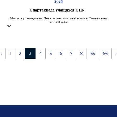
2026
Спартакиада учащихся СПб
Место проведения: Легкоатлетический манеж, Теннисная
аллея, д.3а
‹
1
2
3
4
5
6
7
8
65
66
›