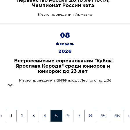
Первенство России до 18 лет КАТА,
Чемпионат России ката
Место проведения: Армавир
08
Февраль
2026
Всероссийские соревнования "Кубок
Ярослава Керода" среди юниоров и
юниорок до 23 лет
Место проведения: ВИФК вход с Лесного пр. д.36
‹
1
2
3
4
5
6
7
8
65
66
›