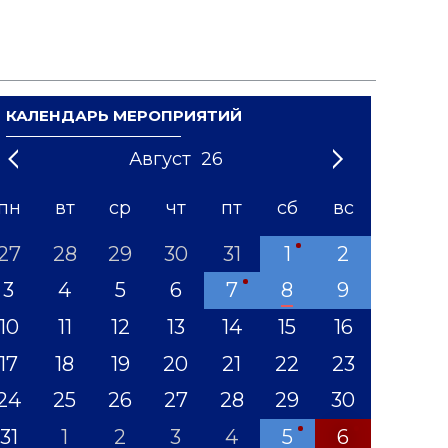
КАЛЕНДАРЬ МЕРОПРИЯТИЙ
Август
26
21
1
'22
2
'23
3
4
'24
5
'25
6
'26
7
'27
8
'28
9
'29
10
'30
11
'31
12
пн
вт
ср
чт
пт
сб
вс
27
28
29
30
31
1
2
3
4
5
6
7
8
9
10
11
12
13
14
15
16
17
18
19
20
21
22
23
24
25
26
27
28
29
30
31
1
2
3
4
5
6