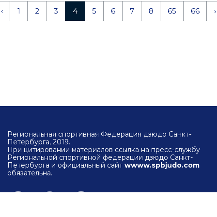
‹
1
2
3
4
5
6
7
8
65
66
›
Региональная спортивная Федерация дзюдо Санкт-
Петербурга, 2019.
При цитировании материалов ссылка на пресс-службу
Региональной спортивной федерации дзюдо Санкт-
Петербурга и официальный сайт
wwww.spbjudo.com
обязательна.