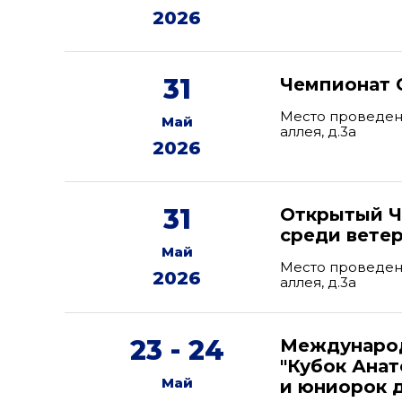
2026
31
Чемпионат 
Место проведени
Май
аллея, д.3а
2026
31
Открытый Ч
среди вете
Май
Место проведени
2026
аллея, д.3а
23 - 24
Международ
"Кубок Ана
Май
и юниорок д