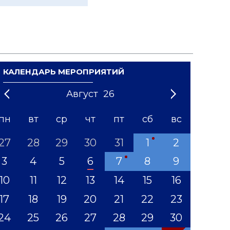
КАЛЕНДАРЬ МЕРОПРИЯТИЙ
Август
26
21
1
'22
2
'23
3
4
'24
5
'25
6
'26
7
'27
8
'28
9
'29
10
'30
11
'31
12
пн
вт
ср
чт
пт
сб
вс
27
28
29
30
31
1
2
3
4
5
6
7
8
9
10
11
12
13
14
15
16
17
18
19
20
21
22
23
24
25
26
27
28
29
30