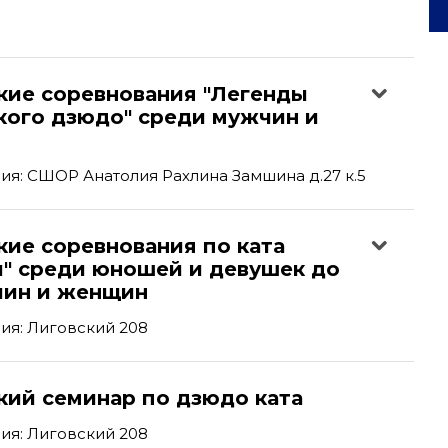
кие соревнования "Легенды
кого дзюдо" среди мужчин и
я: СШОР Анатолия Рахлина Замшина д.27 к.5
кие соревнования по ката
и" среди юношей и девушек до
чин и женщин
ия: Лиговский 208
кий семинар по дзюдо ката
ия: Лиговский 208