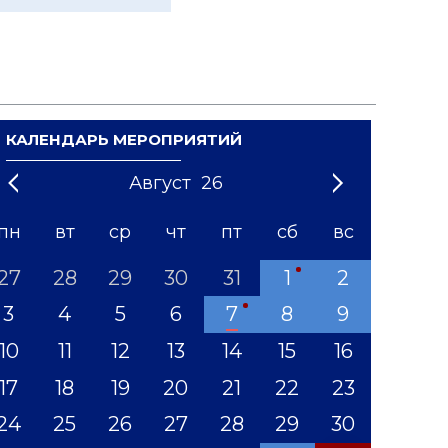
КАЛЕНДАРЬ МЕРОПРИЯТИЙ
Август
26
21
1
'22
2
'23
3
4
'24
5
'25
6
'26
7
'27
8
'28
9
'29
10
'30
11
'31
12
пн
вт
ср
чт
пт
сб
вс
27
28
29
30
31
1
2
3
4
5
6
7
8
9
10
11
12
13
14
15
16
17
18
19
20
21
22
23
24
25
26
27
28
29
30