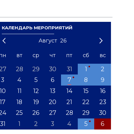
КАЛЕНДАРЬ МЕРОПРИЯТИЙ
Август
26
21
1
'22
2
'23
3
4
'24
5
'25
6
'26
7
'27
8
'28
9
'29
10
'30
11
'31
12
пн
вт
ср
чт
пт
сб
вс
27
28
29
30
31
1
2
3
4
5
6
7
8
9
10
11
12
13
14
15
16
17
18
19
20
21
22
23
24
25
26
27
28
29
30
31
1
2
3
4
5
6