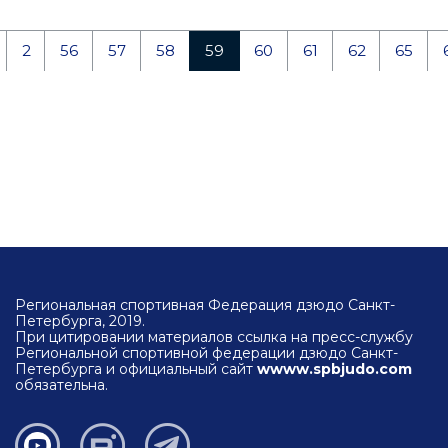
2
56
57
58
59
60
61
62
65
Региональная спортивная Федерация дзюдо Санкт-
Петербурга, 2019.
При цитировании материалов ссылка на пресс-службу
Региональной спортивной федерации дзюдо Санкт-
Петербурга и официальный сайт
wwww.spbjudo.com
обязательна.