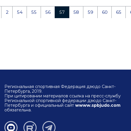
2
54
55
56
57
58
59
60
65
Региональная спортивная Федерация дзюдо Санкт-
Петербурга, 2019.
При цитировании материалов ссылка на пресс-службу
Региональной спортивной федерации дзюдо Санкт-
Петербурга и официальный сайт
wwww.spbjudo.com
обязательна.