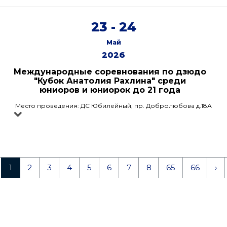
23 - 24
Май
2026
Международные соревнования по дзюдо
"Кубок Анатолия Рахлина" среди
юниоров и юниорок до 21 года
Место проведения: ДС Юбилейный, пр. Добролюбова д.18А
1
2
3
4
5
6
7
8
65
66
›