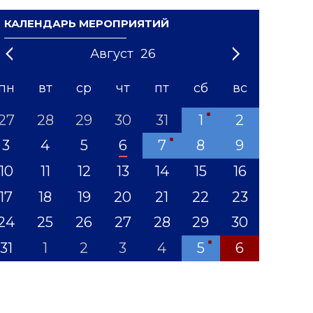
КАЛЕНДАРЬ МЕРОПРИЯТИЙ
Август
26
21
1
'22
2
'23
3
4
'24
5
'25
6
'26
7
'27
8
'28
9
'29
10
'30
11
'31
12
пн
вт
ср
чт
пт
сб
вс
27
28
29
30
31
1
2
3
4
5
6
7
8
9
10
11
12
13
14
15
16
17
18
19
20
21
22
23
24
25
26
27
28
29
30
31
1
2
3
4
5
6