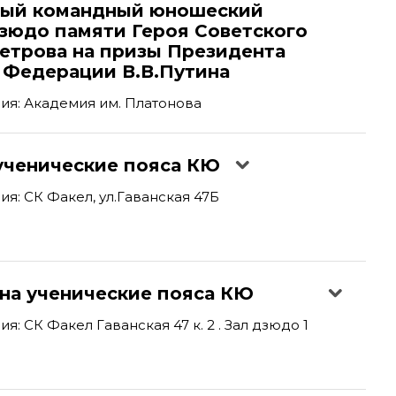
ый командный юношеский
дзюдо памяти Героя Советского
Петрова на призы Президента
 Федерации В.В.Путина
ия: Академия им. Платонова
 ученические пояса КЮ
я: СК Факел, ул.Гаванская 47Б
 на ученические пояса КЮ
: СК Факел Гаванская 47 к. 2 . Зал дзюдо 1